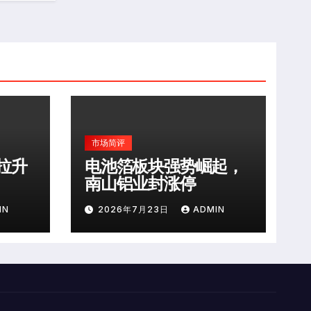
市场简评
拉升
电池箔板块强势崛起，
南山铝业封涨停
IN
2026年7月23日
ADMIN