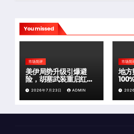
You missed
市场简评
市场简
美伊局势升级引爆避
地方
险，胡塞武装重启红海
10
袭击
层风
2026年7月23日
ADMIN
202