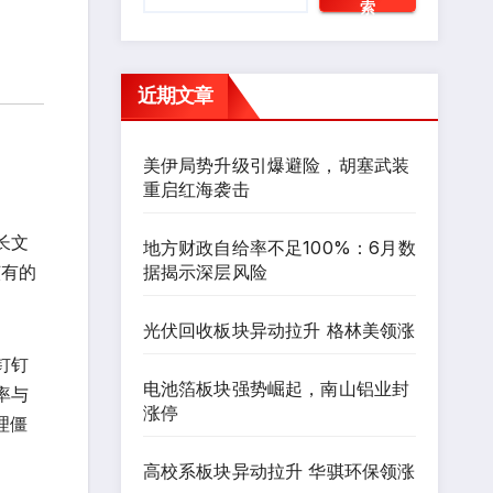
索
近期文章
美伊局势升级引爆避险，胡塞武装
重启红海袭击
长文
地方财政自给率不足100%：6月数
据揭示深层风险
该有的
光伏回收板块异动拉升 格林美领涨
钉钉
电池箔板块强势崛起，南山铝业封
率与
涨停
理僵
高校系板块异动拉升 华骐环保领涨