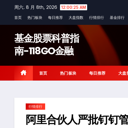
Skip
周六. 8 月 8th, 2026
12:00:26 AM
to
首页
热门板块
每日推荐
大盘指数
行情排行
基金排行
content
基金股票科普指
南-118GO金融
首页
热门板块
每日推荐
大盘
行情排行
阿里合伙人严批钉钉管