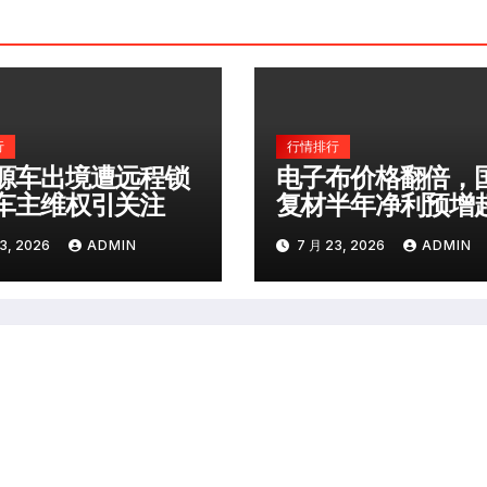
行
行情排行
源车出境遭远程锁
电子布价格翻倍，
车主维权引关注
复材半年净利预增
150%
3, 2026
ADMIN
7 月 23, 2026
ADMIN