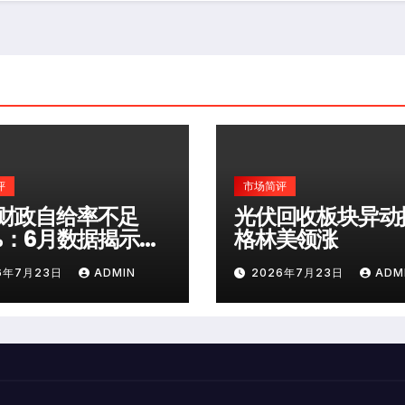
评
市场简评
财政自给率不足
光伏回收板块异动
0%：6月数据揭示深
格林美领涨
险
6年7月23日
ADMIN
2026年7月23日
ADM