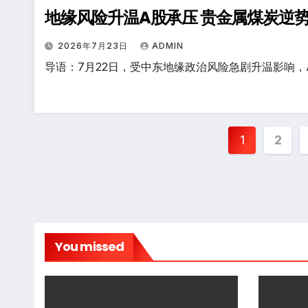
地缘风险升温A股承压 贵金属煤炭逆
2026年7月23日
ADMIN
导语：7月22日，受中东地缘政治风险急剧升温影响，
文
1
2
章
分
页
You missed