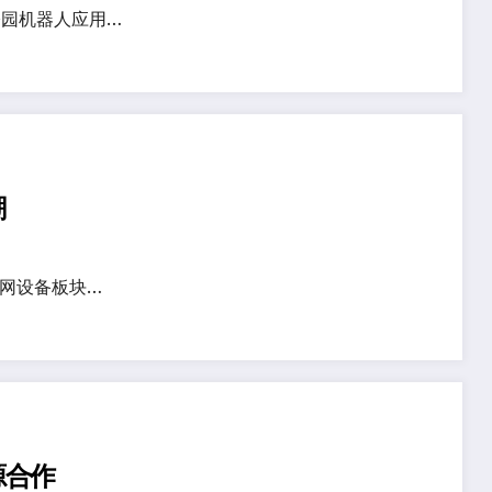
园机器人应用…
潮
电网设备板块…
源合作