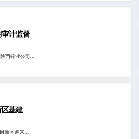
期审计监督
陕西锌业公司…
新区基建
天府新区迎来…