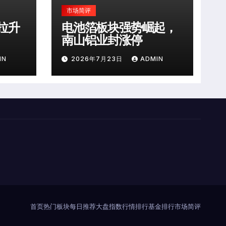
市场简评
拉升
电池箔板块强势崛起，
南山铝业封涨停
IN
2026年7月23日
ADMIN
首页
热门板块
每日推荐
大盘指数
行情排行
基金排行
市场简评