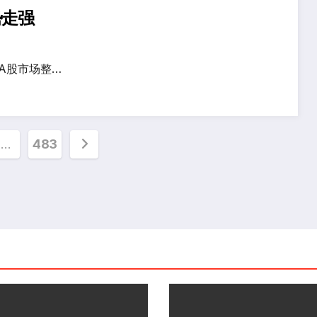
势走强
A股市场整…
…
483