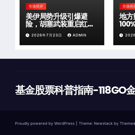
市场简评
市场简
美伊局势升级引爆避
地方
险，胡塞武装重启红海
10
袭击
层风
2026年7月23日
ADMIN
202
基金股票科普指南-118GO
Proudly powered by WordPress
|
Theme:
Newstack
by
Themea