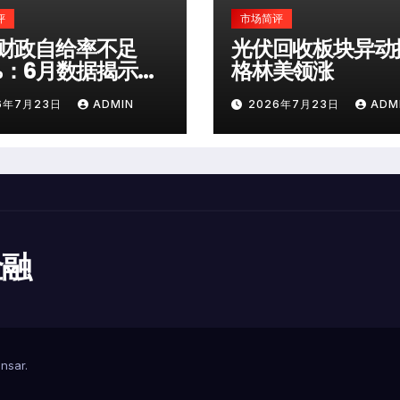
评
市场简评
财政自给率不足
光伏回收板块异动
0%：6月数据揭示深
格林美领涨
险
6年7月23日
ADMIN
2026年7月23日
ADM
金融
nsar
.