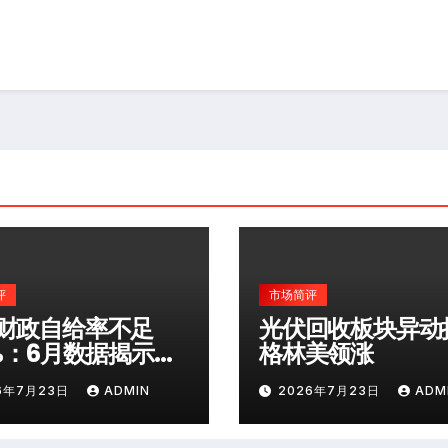
评
市场简评
财政自给率不足
光伏回收板块异动
0%：6月数据揭示深
格林美领涨
险
6年7月23日
ADMIN
2026年7月23日
ADM