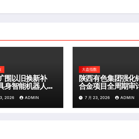
数
大盘指数
扩围以旧换新补
陕西有色集团强化
具身智能机器人等
合金项目全周期审
类产品纳入
督
3, 2026
ADMIN
7 月 23, 2026
ADMIN