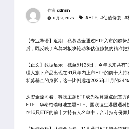
作者
admin
#ETF
,
#估值修复
,
#
6 月 9, 2026
【专业导语】近期，私募基金通过ETF入市的趋
后，既反映了私募对板块轮动和估值修复的精准把
【正文】数据显示，截至5月25日，今年以来共有17
理人旗下产品出现在91只年内上市ETF的前十大持有
私募基金的身影，这一比例远超2025年11月的3
从资金流向看，科技主题ETF成为私募重点配置方
ETF、华泰柏瑞电池主题ETF、国联恒生港股通科
在16只ETF的前十大持有人名单中，合计持有份额超
【投资分析】从资金面看，私募通过ETF加仓科