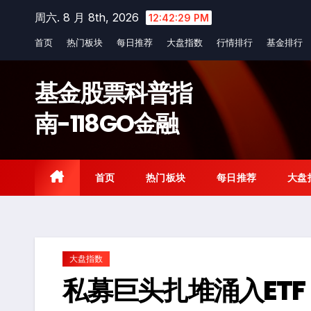
Skip
周六. 8 月 8th, 2026
12:42:30 PM
to
首页
热门板块
每日推荐
大盘指数
行情排行
基金排行
content
基金股票科普指
南-118GO金融
首页
热门板块
每日推荐
大盘
大盘指数
私募巨头扎堆涌入ET