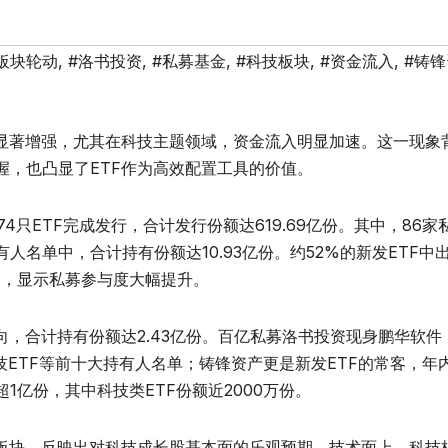
板块轮动
,
#洛书投资
,
#私募基金
,
#科技板块
,
#资金流入
,
#铸
势显著增强，尤其在科技主题领域，资金流入明显加速。这一现象
握，也凸显了ETF作为高效配置工具的价值。
4只ETF完成发行，合计发行份额达619.69亿份。其中，86家
人名单中，合计持有份额达10.93亿份。约52%的新发ETF中
4%，显示私募参与度大幅提升。
向，合计持有份额达2.43亿份。百亿私募洛书投资现身鹏华软件
技ETF等前十大持有人名单；铸锋资产更是新发ETF的常客，年
1亿份，其中科技类ETF份额近2000万份。
技板块，反映出对科技成长股基本面的乐观预期。技术面上，科技