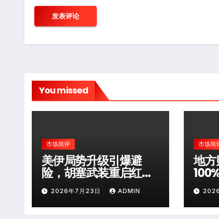
You missed
市场简评
市场简
美伊局势升级引爆避
地方
险，胡塞武装重启红海
10
袭击
层风
2026年7月23日
ADMIN
202