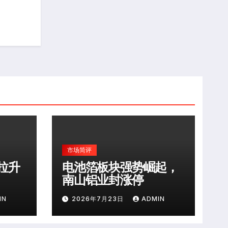
市场简评
拉升
电池箔板块强势崛起，
南山铝业封涨停
IN
2026年7月23日
ADMIN