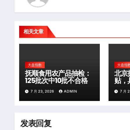
相关文章
大盘指数
大盘指
抚顺食用农产品抽检：
北京
125批次中10批不合格
贴，
10
7 月 23, 2026
ADMIN
7 月 2
发表回复