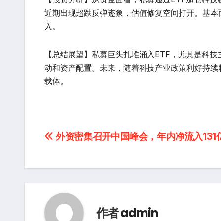
近期出现超跌反弹迹象，估值修复空间打开。基本
入。
【总结展望】私募巨头扎堆涌入ETF，尤其是科技
动和资产配置。未来，随着科技产业政策利好持续
载体。
文
外资密集召开中国峰会，年内净流入131
章
导
航
作者
admin