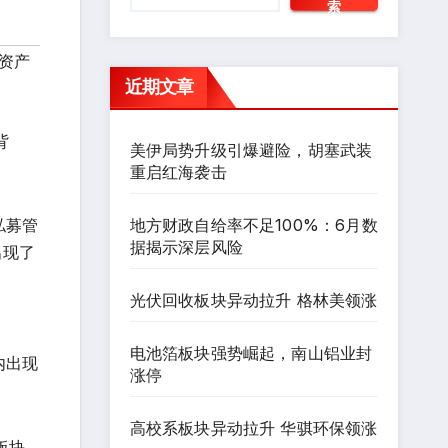
索
锋资产
近期文章
背
美伊局势升级引爆避险，胡塞武装
重启红海袭击
地方财政自给率不足100%：6月数
私募管
据揭示深层风险
出现了
光伏回收板块异动拉升 格林美领涨
电池箔板块强势崛起，南山铝业封
内出现
涨停
高校系板块异动拉升 华骐环保领涨
板块