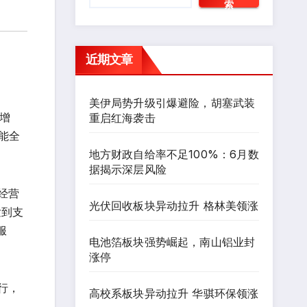
索
近期文章
美伊局势升级引爆避险，胡塞武装
增
重启红海袭击
能全
地方财政自给率不足100%：6月数
据揭示深层风险
经营
光伏回收板块异动拉升 格林美领涨
发到支
服
电池箔板块强势崛起，南山铝业封
涨停
行，
高校系板块异动拉升 华骐环保领涨