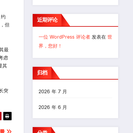
（约
近期评论
元，但
一位 WordPress 评论者
发表在
世
界，您好！
为其最
考虑
显其
归档
长突
2026 年 7 月
2026 年 6 月
流量
分类