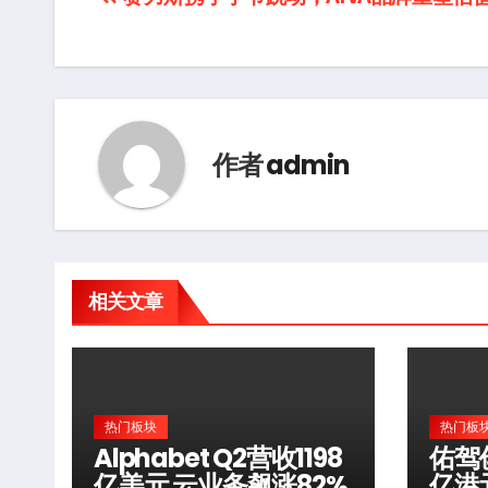
文
章
导
航
作者
admin
相关文章
热门板块
热门板
Alphabet Q2营收1198
佑驾
亿美元 云业务飙涨82%
亿港