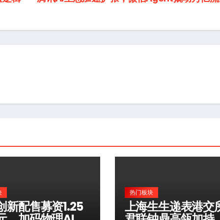
块
热门板块
创新配售募资1.25
上海生生递表港交
元，加码物理AI布
君联钟鼎高瓴加持