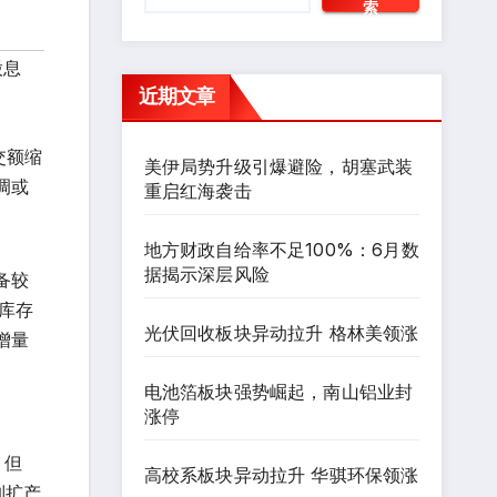
索
股息
近期文章
交额缩
美伊局势升级引爆避险，胡塞武装
调或
重启红海袭击
地方财政自给率不足100%：6月数
据揭示深层风险
备较
厂库存
光伏回收板块异动拉升 格林美领涨
增量
电池箔板块强势崛起，南山铝业封
涨停
，但
高校系板块异动拉升 华骐环保领涨
制扩产