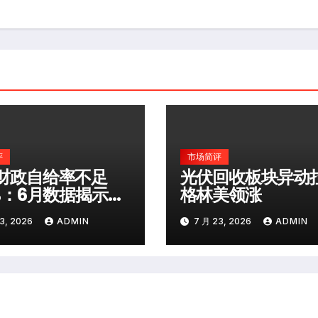
评
市场简评
财政自给率不足
光伏回收板块异动
0%：6月数据揭示深
格林美领涨
险
3, 2026
ADMIN
7 月 23, 2026
ADMIN