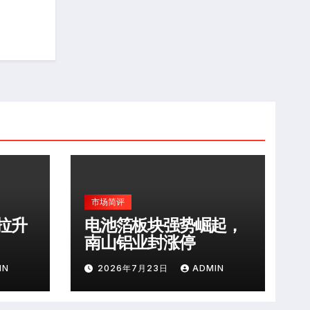
市场简评
拉升
电池箔板块强势崛起，
南山铝业封涨停
IN
2026年7月23日
ADMIN