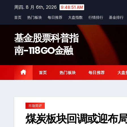
Skip
周四. 8 月 6th, 2026
9:48:52 AM
to
首页
热门板块
每日推荐
大盘指数
行情排行
基金排行
content
基金股票科普指
南-118GO金融
首页
热门板块
每日推荐
大盘
市场简评
煤炭板块回调或迎布