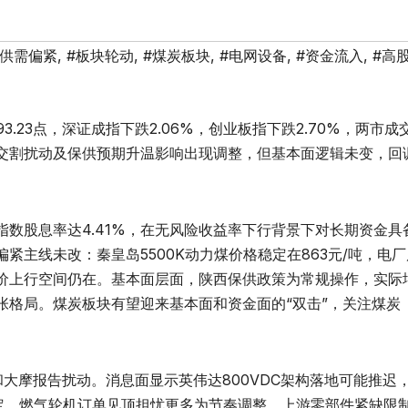
#供需偏紧
,
#板块轮动
,
#煤炭板块
,
#电网设备
,
#资金流入
,
#高
3.23点，深证成指下跌2.06%，创业板指下跌2.70%，两市成
货交割扰动及保供预期升温影响出现调整，但基本面逻辑未变，回
数股息率达4.41%，在无风险收益率下行背景下对长期资金具
紧主线未改：秦皇岛5500K动力煤价格稳定在863元/吨，电
价上行空间仍在。基本面层面，陕西保供政策为常规操作，实际
张格局。煤炭板块有望迎来基本面和资金面的“双击”，关注煤炭
ysis和大摩报告扰动。消息面显示英伟达800VDC架构落地可能推迟
对确定。燃气轮机订单见顶担忧更多为节奏调整，上游零部件紧缺限