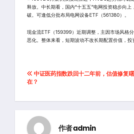
释放。中长期看，国内“十五五”电网投资稳步向上
破。可逢低分批布局电网设备ETF（561380）。
现金流ETF（159399）近期调整，主因市场
恶化。整体来看，短期波动不改长期配置价值，投
文
中证医药指数跌回十二年前，估值修复曙
在？
章
导
航
作者
admin