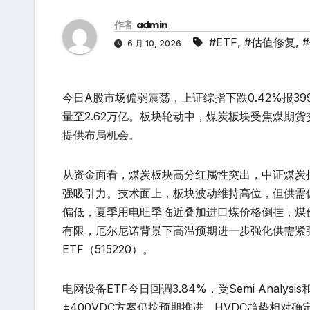
作者
admin
#ETF
,
#估值修复
,
6 月 10, 2026
今日A股市场偏弱震荡，上证综指下跌0.42%报399
量至2.62万亿。板块轮动中，煤炭板块受焦煤期
提供布局机会。
从资金面看，煤炭板块高分红属性突出，中证煤炭指
强吸引力。技术面上，板块波动维持高位，但供需偏
偏低，夏季用电旺季临近叠加进口煤价格倒挂，煤
有限，厄尔尼诺背景下高温预期进一步强化供需紧
ETF（515220）。
电网设备ETF今日回调3.84%，受Semi Anal
±400VDC方案仍按预期推进，HVDC趋势相