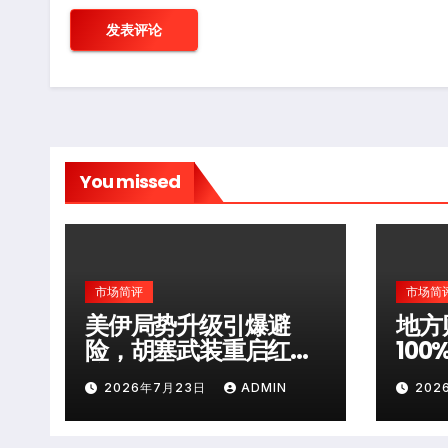
You missed
市场简评
市场简
美伊局势升级引爆避
地方
险，胡塞武装重启红海
10
袭击
层风
2026年7月23日
ADMIN
202