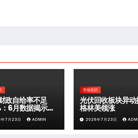
评
市场简评
财政自给率不足
光伏回收板块异动
0%：6月数据揭示深
格林美领涨
险
6年7月23日
ADMIN
2026年7月23日
ADM