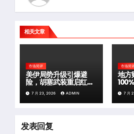
相关文章
市场简评
市场简
美伊局势升级引爆避
地方
险，胡塞武装重启红海
10
袭击
层风
7 月 23, 2026
ADMIN
7 月 2
发表回复