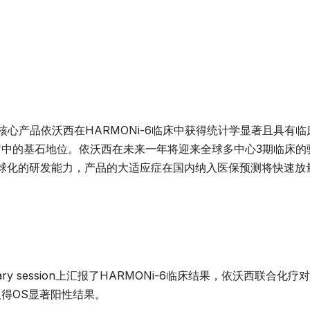
的核心产品依沃西在HARMONi-6临床中获得统计学显著且具有临
疗中的基石地位。依沃西在未来一年将迎来全球多中心3期临床的
球化的研发能力，产品的大适应症在国内纳入医保预测将快速放
y session上汇报了HARMONi-6临床结果，依沃西联合化疗
取得OS显著阳性结果。