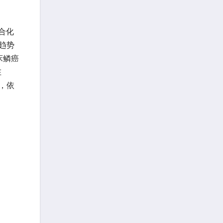
合化
趋势
床鳞癌
在
中，依