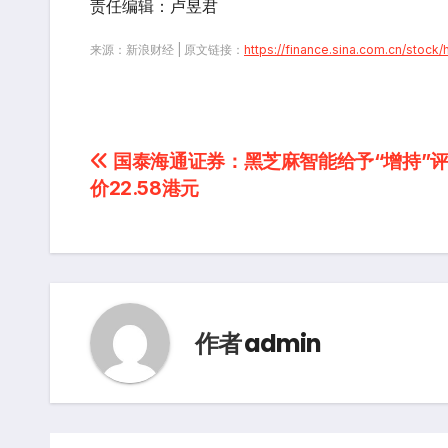
责任编辑：卢昱君
来源：新浪财经 | 原文链接：
https://finance.sina.com.cn/stoc
文
国泰海通证券：黑芝麻智能给予“增持”评
价22.58港元
章
导
航
作者
admin