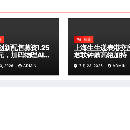
块
热门板块
创新配售募资1.25
上海生生递表港交
元，加码物理AI布
君联钟鼎高瓴加持
3, 2026
ADMIN
7 月 23, 2026
ADMIN