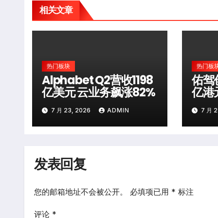
相关文章
热门板块
热门板
Alphabet Q2营收1198
佑驾
亿美元 云业务飙涨82%
亿港
局
7 月 23, 2026
ADMIN
7 月 2
发表回复
您的邮箱地址不会被公开。
必填项已用
*
标注
评论
*