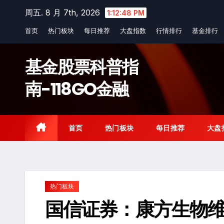
Skip
周五. 8 月 7th, 2026
1:12:49 PM
to
首页
热门板块
每日推荐
大盘指数
行情排行
基金排行
content
基金股票科普指
南-118GO金融
首页
热门板块
每日推荐
大盘
热门板块
国信证券：康方生物维