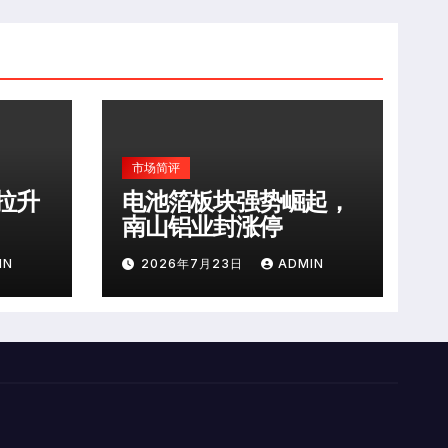
市场简评
拉升
电池箔板块强势崛起，
南山铝业封涨停
IN
2026年7月23日
ADMIN