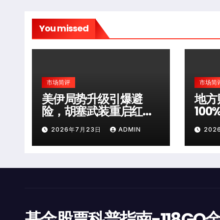
You missed
市场简评
市场简
美伊局势升级引爆避
地方
险，胡塞武装重启红海
10
袭击
层风
2026年7月23日
ADMIN
202
基金股票科普指南-118GO