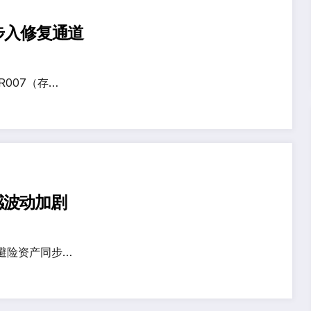
步入修复通道
007（存…
感波动加剧
避险资产同步…