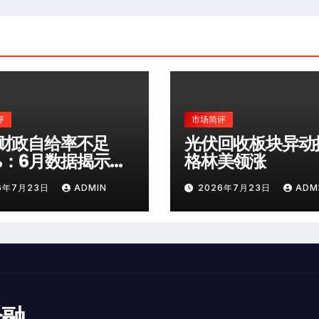
评
市场简评
财政自给率不足
光伏回收板块异动
0%：6月数据揭示深
格林美领涨
险
6年7月23日
ADMIN
2026年7月23日
ADM
金融