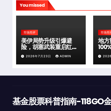
You missed
市场简评
市场简
美伊局势升级引爆避
地方
险，胡塞武装重启红海
10
袭击
层风
2026年7月23日
ADMIN
202
基金股票科普指南-118GO