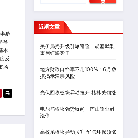
索
近期文章
秘李黔
略等
美伊局势升级引爆避险，胡塞武装
基本
重启红海袭击
度反
市场
地方财政自给率不足100%：6月数
据揭示深层风险
光伏回收板块异动拉升 格林美领涨
电池箔板块强势崛起，南山铝业封
涨停
高校系板块异动拉升 华骐环保领涨