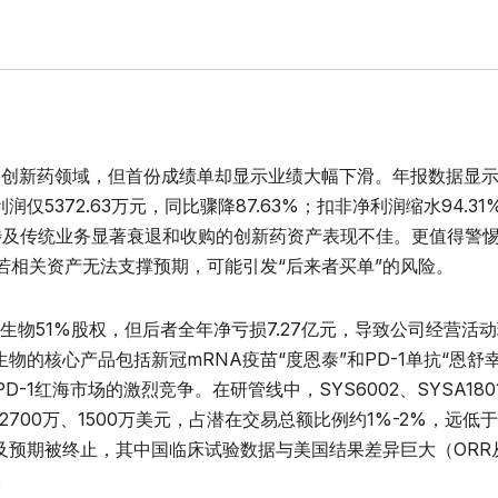
物创新药领域，但首份成绩单却显示业绩大幅下滑。年报数据显
润仅5372.63万元，同比骤降87.63%；扣非净利润缩水94.31
涉及传统业务显著衰退和收购的创新药资产表现不佳。更值得警
若相关资产无法支撑预期，可能引发“后来者买单”的风险。
石生物51%股权，但后者全年净亏损7.27亿元，导致公司经营活
石生物的核心产品包括新冠mRNA疫苗“度恩泰”和PD-1单抗“恩舒
1红海市场的激烈竞争。在研管线中，SYS6002、SYSA180
2700万、1500万美元，占潜在交易总额比例约1%-2%，远低
不及预期被终止，其中国临床试验数据与美国结果差异巨大（ORR
。