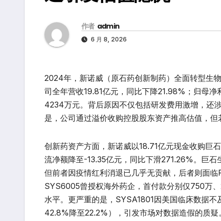
作者
admin
6 月 8, 2026
2024年，新诺威（原石药创新制药）全面转型生
司全年营收19.81亿元，同比下降21.98%；归母净利
4234万元。背后原因不仅包括研发费用激增，还
是，公司通过溢价收购控股股东资产推高估值，但
创新药资产方面，新诺威以18.71亿元现金收购巨
流净额降至-13.35亿元，同比下滑271.26%。巨
但前者因疫情红利消退已几乎无贡献，后者则面临PD-
SYS6005曾授权海外药企，首付款分别仅750万、
水平。更严重的是，SYSA1801因美国临床数据
42.8%降至22.2%），引发市场对数据造假的质疑