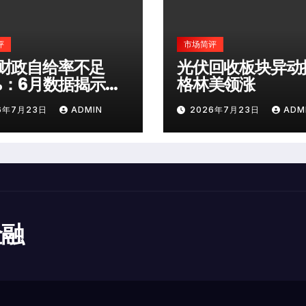
评
市场简评
财政自给率不足
光伏回收板块异动
0%：6月数据揭示深
格林美领涨
险
6年7月23日
ADMIN
2026年7月23日
ADM
金融