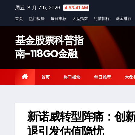
Skip
周五. 8 月 7th, 2026
4:53:42 AM
to
首页
热门板块
每日推荐
大盘指数
行情排行
基金排行
content
基金股票科普指
南-118GO金融
首页
热门板块
每日推荐
大盘
新诺威转型阵痛：创
退引发估值隐忧