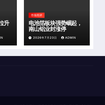
市场简评
拉升
电池箔板块强势崛起，
南山铝业封涨停
IN
2026年7月23日
ADMIN