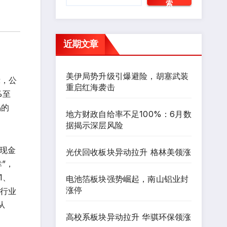
索
近期文章
美伊局势升级引爆避险，胡塞武装
示，公
重启红海袭击
%至
惕的
地方财政自给率不足100%：6月数
据揭示深层风险
动现金
光伏回收板块异动拉升 格林美领涨
幸”，
1、
电池箔板块强势崛起，南山铝业封
涨停
于行业
从
高校系板块异动拉升 华骐环保领涨