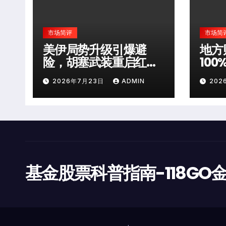
市场简评
市场简
美伊局势升级引爆避
地方
险，胡塞武装重启红海
10
袭击
层风
2026年7月23日
ADMIN
202
基金股票科普指南-118GO