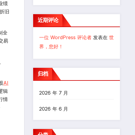
业绩
高折旧
近期评论
制全
一位 WordPress 评论者
发表在
世
交易
界，您好！
及
归档
股
AI
逻辑
2026 年 7 月
行情
平
2026 年 6 月
分类