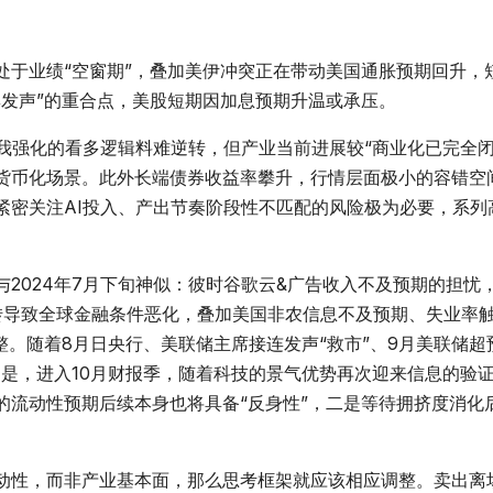
处于业绩“空窗期”，叠加美伊冲突正在带动美国通胀预期回升，
集发声”的重合点，美股短期因加息预期升温或承压。
我强化的看多逻辑料难逆转，但产业当前进展较“商业化已完全闭
货币化场景。此外长端债券收益率攀升，行情层面极小的容错空
紧密关注AI投入、产出节奏阶段性不匹配的风险极为必要，系列
2024年7月下旬神似：彼时谷歌云&广告收入不及预期的担忧
转导致全球金融条件恶化，叠加美国非农信息不及预期、失业率
整。随着8月日央行、美联储主席接连发声“救市”、9月美联储超
的是，进入10月财报季，随着科技的景气优势再次迎来信息的验
的流动性预期后续本身也将具备“反身性”，二是等待拥挤度消化
动性，而非产业基本面，那么思考框架就应该相应调整。卖出离