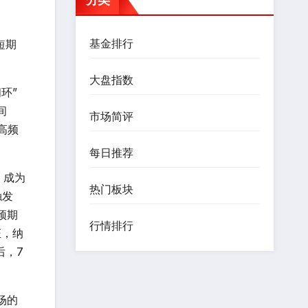
基金排行
短期
大盘指数
环”
间
市场简评
高频
每日推荐
，成为
热门板块
触发
预期
行情排行
证，纳
后，7
场的