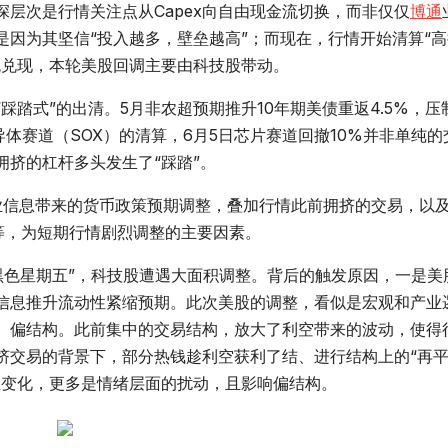
层次是行情关注点从Capex向自由现金流切换，而非仅仅
博通
上是因为其坚信“投入越多，壁垒越高”；而现在，行情开始清算“
流兑现，本轮美股回调主要由科技股带动。
式”的出清。5月非农超预期推升10年期美债重返4.5%，压
导体
赛道（SOX）的清算，6月5日芯片赛道回撤10%并非单纯的
挤的杠杆多头发生了“踩踏”。
业信息带来的货币政策预期调整，叠加行情此前拥挤的交易，以
等，为短期行情剧烈调整的主要因素。
黑色星期五”，科技股遭遇大面积调整。背后的触发原因，一是美
信息推升流动性紧缩预期。此次美股的调整，看似是宏观和产业
、偏结构。此前集中的交易结构，放大了利空带来的波动，使得
挤交易的背景下，部分热钱趁利空获利了结、进行结构上的“再
生变化，更多是情绪层面的扰动，且影响偏结构。