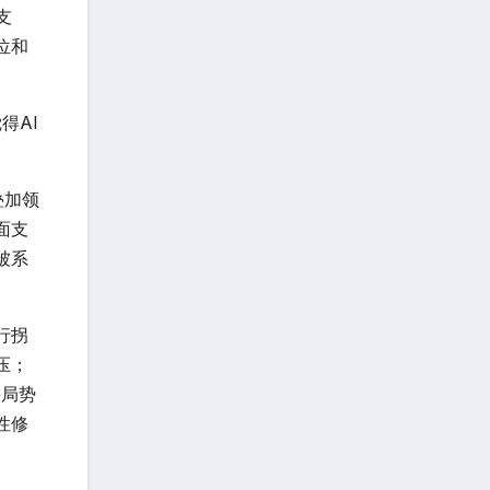
支
位和
得AI
叠加领
面支
被系
行拐
压；
峡局势
性修