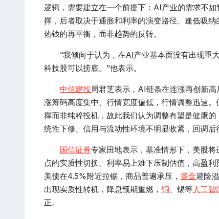
逻辑，需要建立在一个前提下：AI产业的需求不
撑，后者取决于通胀和利率的演变路径。逢低吸纳
热钱的再平衡，而非趋势的反转。
“我倾向于认为，在AI产业基本面没有出现重大
科技股可以捞底。”他表示。
中信建投
周君芝表示，AI链条在连涨再创新
涨筹码高度集中、行情宽度偏低，行情调整迅速。
撑而非纯粹投机，故此我们认为调整有望是健康的
统性下修、信用与流动性环境不明显收紧，回调后
国信证券
专家田地表示，基准情形下，美股将
点的实质性切换。利率易上难下压制估值，高盈利
美债在4.5%附近拉锯，商品普遍承压，
黄金
避险
出现实质性转机，降息预期重燃，
铜
、锡等
人工智
正。