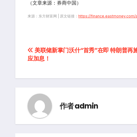
（文章来源：券商中国）
来源：东方财富网 | 原文链接：
https://finance.eastmoney.co
文
美联储新掌门沃什“首秀”在即 特朗普再
应加息！
章
导
航
作者
admin