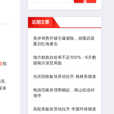
索
近期文章
美伊局势升级引爆避险，胡塞武装
重启红海袭击
地方财政自给率不足100%：6月数
据揭示深层风险
克
指
光伏回收板块异动拉升 格林美领涨
易等。
家表
电池箔板块强势崛起，南山铝业封
涨停
高校系板块异动拉升 华骐环保领涨