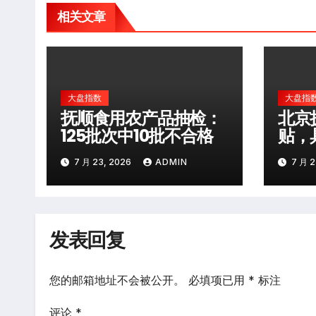
相关文章
大盘指数
大盘指
抚顺食用农产品抽检：
北京
125批次中10批不合格
贴，
10
7 月 23, 2026
ADMIN
7 月 2
发表回复
您的邮箱地址不会被公开。
必填项已用
*
标注
评论
*