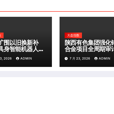
数
大盘指数
扩围以旧换新补
陕西有色集团强化
具身智能机器人等
合金项目全周期审
类产品纳入
督
3, 2026
ADMIN
7 月 23, 2026
ADMIN