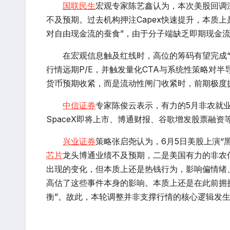
国联民生
宏观专家陈艺鑫认为，本次美股回调深
不及预期。过去机构押注Capex快速提升，本质
对自由现金流的蚕食”，由于分子端缺乏即期现金
在宏观信息触及红线时，高位的筹码有望完成“踩踏
行情远期P/E，并触发量化CTA与系统性策略对
半
货币预期收紧，而是流动性闸门收紧时，前期极度拥
中信证券
专家陈俊云表示，有力的5月非农就
SpaceX即将上市、
博通
财报、谷歌增发股票融资
兴业证券
策略张启尧认为，6月5日美股上演“
芯片
龙头
博通
业绩不及预期，二是美国有力的非农
出现的变化，但本质上还是热钱行为，影响偏情绪
高估了这些事件本身的影响。本质上还是在此前拥
衡”。故此，本轮调整并非支撑行情的核心逻辑发