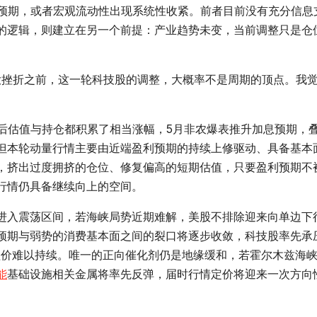
如预期，或者宏观流动性出现系统性收紧。前者目前没有充分信息
的逻辑，则建立在另一个前提：产业趋势未变，当前调整只是仓
挫折之前，这一轮科技股的调整，大概率不是周期的顶点。我觉
高后估值与持仓都积累了相当涨幅，5月非农爆表推升加息预期，
但本轮动量行情主要由近端盈利预期的持续上修驱动、具备基本
，挤出过度拥挤的仓位、修复偏高的短期估值，只要盈利预期不
行情仍具备继续向上的空间。
进入震荡区间，若海峡局势近期难解，美股不排除迎来向单边下
预期与弱势的消费基本面之间的裂口将逐步收敛，科技股率先承
溢价难以持续。唯一的正向催化剂仍是地缘缓和，若霍尔木兹海
能
基础设施相关金属将率先反弹，届时行情定价将迎来一次方向