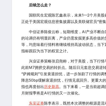
后续怎么走？
国联民生
宏观陈艺鑫表示，未来1—2个月美股
正处于美国宏观信息密集披露以及美联储官员“密
中信证券
陈俊云称，短期维度，AI产业不断自
的论调仍有明显距离，产业仍需发掘更多高价值的
等，均意味着行情料将继续维持高波动状态，当下
指标跟踪为当下的权宜之计。
兴业证券
策略张启尧称，对于美股，当下行情与
此前M7拥挤交易的转折点。随后日元套息交易逆
“萨姆规则”引发衰退担忧，进一步加剧了行情的调
降息50bp缓解衰退担忧，行情见底回升。更重大
指也再度创出
历史新高
。当下来看，一是当前超调
月财报季将是AI行情的又一次催化。
东吴证券
陈李表示，既然本次调整的根源是流