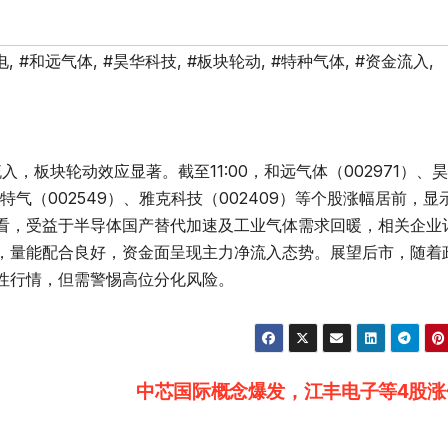
电
,
#和远气体
,
#昊华科技
,
#板块轮动
,
#特种气体
,
#资金流入
,
，板块轮动效应显著。截至11:00，和远气体（002971）、
美特气（002549）、雅克科技（002409）等个股涨幅居前，显
看，受益于半导体国产替代加速及工业气体需求回暖，相关企业
，量能配合良好，资金面呈现主力净流入态势。展望后市，随着
性行情，但需警惕高位分化风险。
中芯国际概念爆发，江丰电子等4股