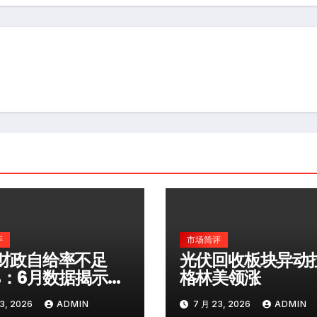
评
市场简评
财政自给率不足
光伏回收板块异动
0%：6月数据揭示深
格林美领涨
险
3, 2026
ADMIN
7 月 23, 2026
ADMIN