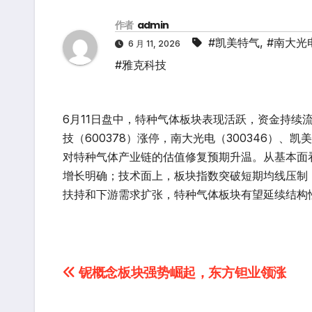
作者
admin
#凯美特气
,
#南大光
6 月 11, 2026
#雅克科技
6月11日盘中，特种气体板块表现活跃，资金持续流入
技（600378）涨停，南大光电（300346）、凯
对特种气体产业链的估值修复预期升温。从基本面
增长明确；技术面上，板块指数突破短期均线压制
扶持和下游需求扩张，特种气体板块有望延续结构
文
铌概念板块强势崛起，东方钽业领涨
章