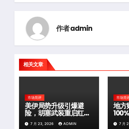
导
航
作者
admin
相关文章
市场简评
市场简
美伊局势升级引爆避
地方
险，胡塞武装重启红海
10
袭击
层风
7 月 23, 2026
ADMIN
7 月 2