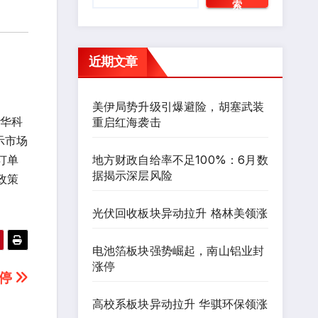
索
近期文章
美伊局势升级引爆避险，胡塞武装
昊华科
重启红海袭击
示市场
地方财政自给率不足100%：6月数
订单
据揭示深层风险
政策
光伏回收板块异动拉升 格林美领涨
电池箔板块强势崛起，南山铝业封
涨停
涨停
高校系板块异动拉升 华骐环保领涨