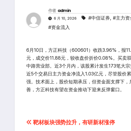
作者
admin
#中信证券
,
#主力资
6 月 10, 2026
#资金流入
6月10日，方正科技（600601）收跌3.96%，报1
元，成交价11.88元，较收盘价折价0.08%。
中路营业部。近3个月内，该股累计发生173笔大宗
近5个交易日主力资金净流入1.03亿元，尽管股价
强。技术面上，股价短期承压，但资金面支撑下，
善，方正科技有望在资金推动下迎来反弹窗口。
文
靶材板块强势拉升，有研新材涨停