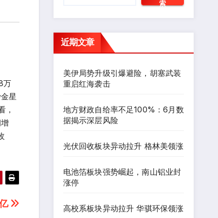
索
近期文章
美伊局势升级引爆避险，胡塞武装
8万
重启红海袭击
沙金星
地方财政自给率不足100%：6月数
看，
据揭示深层风险
期增
改
光伏回收板块异动拉升 格林美领涨
电池箔板块强势崛起，南山铝业封
涨停
7亿
高校系板块异动拉升 华骐环保领涨