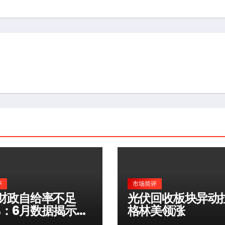
评
市场简评
财政自给率不足
光伏回收板块异动
0%：6月数据揭示深
格林美领涨
险