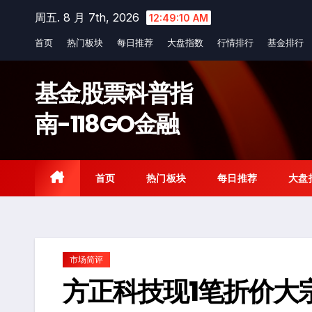
Skip
周五. 8 月 7th, 2026
12:49:11 AM
to
首页
热门板块
每日推荐
大盘指数
行情排行
基金排行
content
基金股票科普指
南-118GO金融
首页
热门板块
每日推荐
大盘
市场简评
方正科技现1笔折价大宗