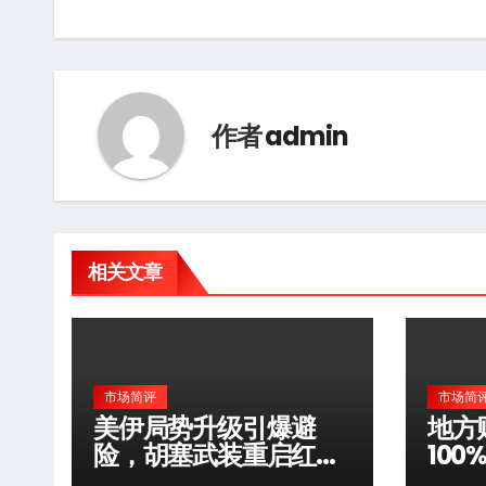
章
导
航
作者
admin
相关文章
市场简评
市场简
美伊局势升级引爆避
地方
险，胡塞武装重启红海
10
袭击
层风