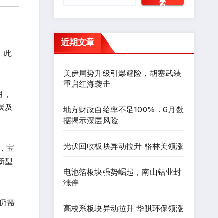
索
近期文章
。此
美伊局势升级引爆避险，胡塞武装
重启红海袭击
月，
炭及
地方财政自给率不足100%：6月数
据揭示深层风险
光伏回收板块异动拉升 格林美领涨
，宝
新型
电池箔板块强势崛起，南山铝业封
涨停
仍需
高校系板块异动拉升 华骐环保领涨