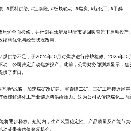
复
,
#原料供给
,
#宝泰隆
,
#板块轮动
,
#焦炭
,
#煤化工
,
#甲醇
已完成焦炉全面检修，并计划在焦炭及甲醇市场回暖背景下启动投产
收结构优化与经营状况改善。
供给不足，于2024年10月对焦炉进行停炉检修。2025年10
驱动，公司决定启动焦炉投产。此前，公司财务部测算显示，焦
提供了窗口。
原料基地”战略，加速煤矿改扩建。宝泰隆二矿、三矿工程接近尾声
有效缓解煤化工产业链原料供给压力。这为公司从传统煤化工向
产能将逐步释放。短期内，生产装置稳定性、产品质量及产能节奏
轮动或带来估值修复机会。