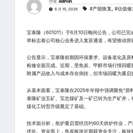
作者
admin
#产能恢复
,
#估值修
6 月 10, 2026
宝泰隆（601011）于6月10日晚间公告，公司
举标志着公司核心业务进入复苏通道，有望推动营
公告显示，宝泰隆前期因环保要求、设备老化及原料煤
检修全面完成。近期，受焦炭、甲醇市场行情回暖
附属产品收入与成本存在倒挂，但市场回暖为重启
从基本面看，宝泰隆在2025年年报中强调聚焦“
泰隆矿业五矿、宝忠煤矿及一矿已转为生产矿井，
煤化工转型升级奠定了基础。
技术面分析，焦炉重启需经历约60天烘炉作业，
优化。资金面上，焦炭板块近期获资金关注，板块