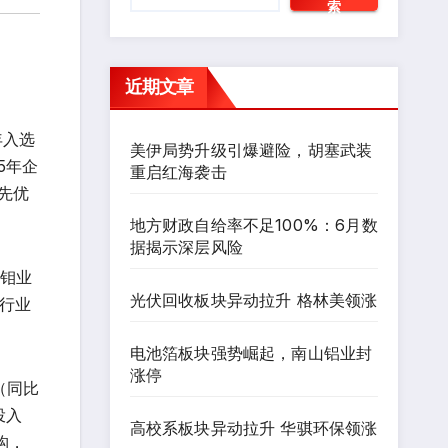
索
近期文章
年入选
美伊局势升级引爆避险，胡塞武装
5年企
重启红海袭击
先优
地方财政自给率不足100%：6月数
据揭示深层风险
阳钼业
光伏回收板块异动拉升 格林美领涨
业行业
电池箔板块强势崛起，南山铝业封
涨停
（同比
投入
高校系板块异动拉升 华骐环保领涨
构，