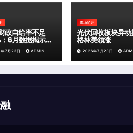
评
市场简评
财政自给率不足
光伏回收板块异动
0%：6月数据揭示深
格林美领涨
险
6年7月23日
ADMIN
2026年7月23日
ADM
金融