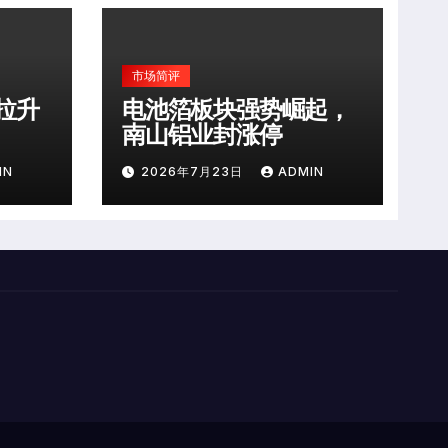
市场简评
拉升
电池箔板块强势崛起，
南山铝业封涨停
IN
2026年7月23日
ADMIN