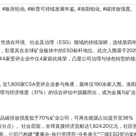
,
#板块轮动
,
#标普可持续发展年鉴
,
#洛阳钼业
,
#碳排放强度
,
3.HK）凭借在环境、社会及治理（ESG）领域的持续深耕，连续第四
，彰显其在全球矿业板块中的ESG标杆地位。此次入围基于202
44家受评企业中仅4家获此殊荣，凸显公司治理与绿色转型的领
，近1,800家CSA受评企业参与角逐，最终仅190余家入围。洛
治理与经济维度（31%）的综合评估中脱颖而出，成为金属与矿
产品碳排放强度低于70%矿业公司，可再生能源占比提升至38%
分点）。社会层面，全球直接经济贡献达1,824.20亿元，社区
面，公司已构建“董事会-执行管理层-业务单元”三级ESG管治架