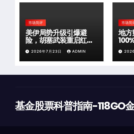
市场简评
市场简
美伊局势升级引爆避
地方
险，胡塞武装重启红海
10
袭击
层风
2026年7月23日
ADMIN
202
基金股票科普指南-118GO