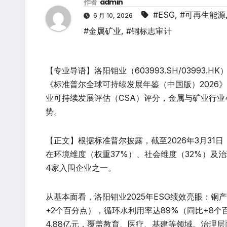
作者
admin
#ESG
,
#可再生能源
6 月 10, 2026
#金属矿业
,
#铜标志审计
【专业导语】洛阳钼业（603993.SH/0399
《标准普尔全球可持续发展年鉴（中国版）2026》
业可持续发展评估（CSA）评分，金属与矿业行业
势。
【正文】根据标准普尔披露，截至2026年3月31日
在环境维度（权重37%）、社会维度（32%）及
4家入围企业之一。
从基本面看，洛阳钼业2025年ESG绩效亮眼：铜
+2个百分点），循环水利用率达89%（同比+8个百
4.88亿元，覆盖教育、医疗、基建等领域。治理层