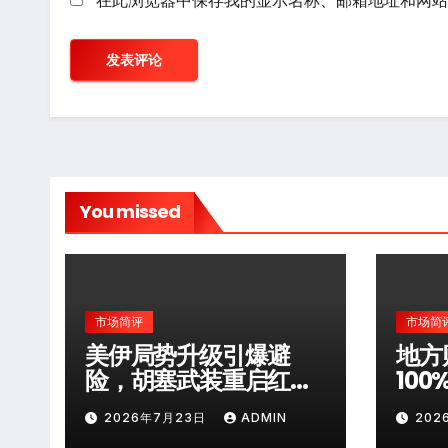
You missed
市场简评
市场简
美伊局势升级引爆避
地方
险，胡塞武装重启红海
10
袭击
层风
2026年7月23日
ADMIN
202