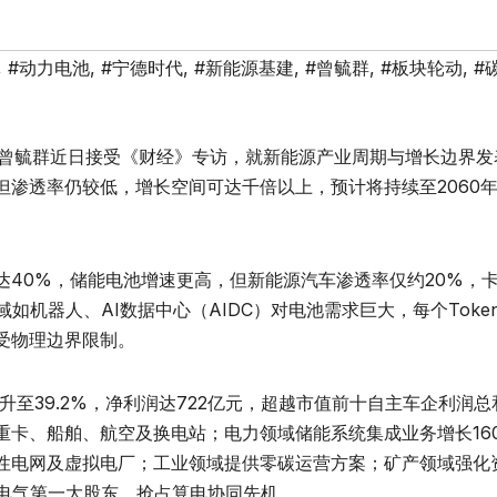
,
#动力电池
,
#宁德时代
,
#新能源基建
,
#曾毓群
,
#板块轮动
,
#
事长曾毓群近日接受《财经》专访，就新能源产业周期与增长边界发
渗透率仍较低，增长空间可达千倍以上，预计将持续至2060
40%，储能电池增速更高，但新能源汽车渗透率仅约20%，
如机器人、AI数据中心（AIDC）对电池需求巨大，每个Toke
受物理边界限制。
升至39.2%，净利润达722亿元，超越市值前十自主车企利润总
重卡、船舶、航空及换电站；电力领域储能系统集成业务增长16
性电网及虚拟电厂；工业领域提供零碳运营方案；矿产领域强化
恒电气第一大股东，抢占算电协同先机。