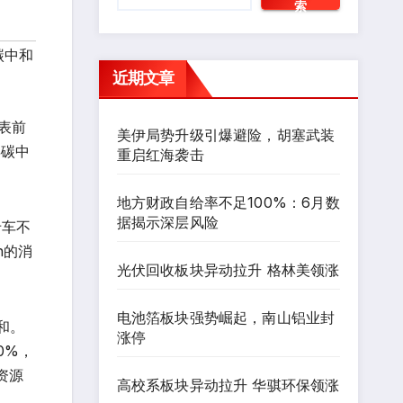
索
碳中和
近期文章
表前
美伊局势升级引爆避险，胡塞武装
年碳中
重启红海袭击
地方财政自给率不足100%：6月数
据揭示深层风险
卡车不
n的消
光伏回收板块异动拉升 格林美领涨
电池箔板块强势崛起，南山铝业封
和。
涨停
0%，
资源
高校系板块异动拉升 华骐环保领涨