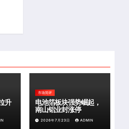
市场简评
拉升
电池箔板块强势崛起，
南山铝业封涨停
IN
2026年7月23日
ADMIN