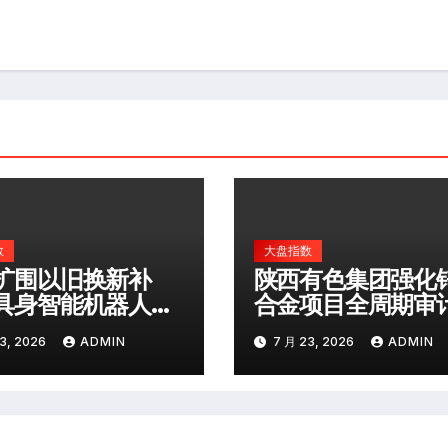
数
大盘指数
扩围以旧换新补
陕西有色集团强化
具身智能机器人等
合金项目全周期审
类产品纳入
督
3, 2026
ADMIN
7 月 23, 2026
ADMIN