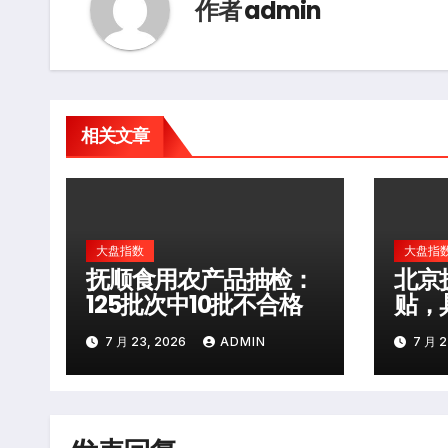
作者
admin
相关文章
大盘指数
大盘指
抚顺食用农产品抽检：
北京
125批次中10批不合格
贴，
10
7 月 23, 2026
ADMIN
7 月 2