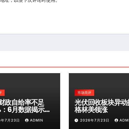
评
市场简评
财政自给率不足
光伏回收板块异动
0%：6月数据揭示深
格林美领涨
险
6年7月23日
ADMIN
2026年7月23日
ADM