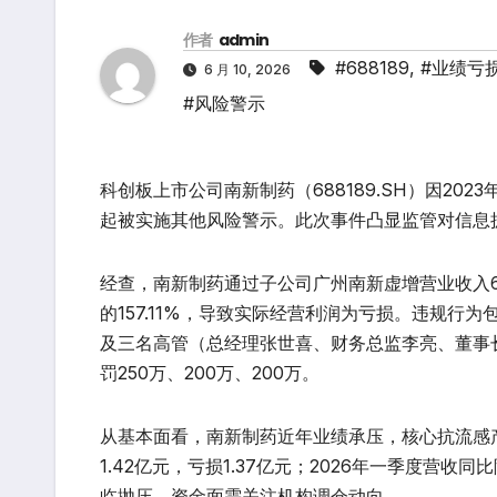
作者
admin
#688189
,
#业绩亏
6 月 10, 2026
#风险警示
科创板上市公司南新制药（688189.SH）因202
起被实施其他风险警示。此次事件凸显监管对信息
经查，南新制药通过子公司广州南新虚增营业收入646
的157.11%，导致实际经营利润为亏损。违规
及三名高管（总经理张世喜、财务总监李亮、董事长
罚250万、200万、200万。
从基本面看，南新制药近年业绩承压，核心抗流感产
1.42亿元，亏损1.37亿元；2026年一季度营收
临抛压，资金面需关注机构调仓动向。