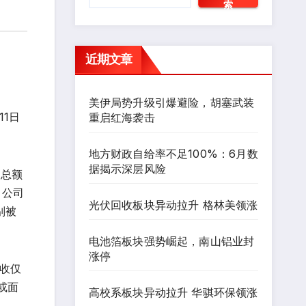
索
近期文章
美伊局势升级引爆避险，胡塞武装
11日
重启红海袭击
。
地方财政自给率不足100%：6月数
据揭示深层风险
润总额
。公司
光伏回收板块异动拉升 格林美领涨
别被
电池箔板块强势崛起，南山铝业封
涨停
收仅
牌或面
高校系板块异动拉升 华骐环保领涨