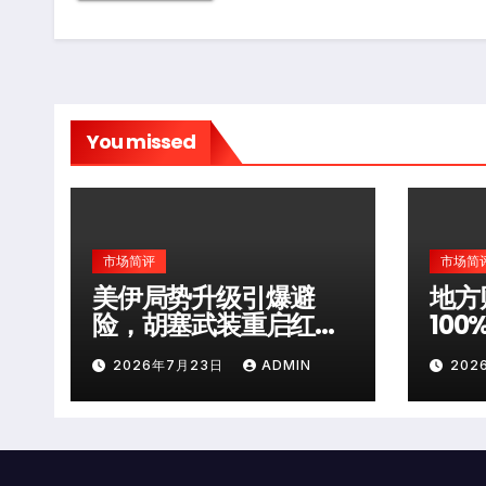
You missed
市场简评
市场简
美伊局势升级引爆避
地方
险，胡塞武装重启红海
10
袭击
层风
2026年7月23日
ADMIN
202