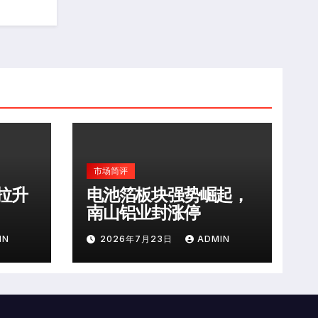
市场简评
拉升
电池箔板块强势崛起，
南山铝业封涨停
IN
2026年7月23日
ADMIN