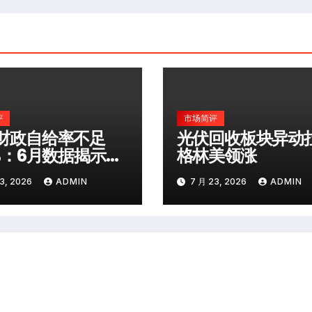
评
市场简评
财政自给率不足
光伏回收板块异动
0%：6月数据揭示深
格林美领涨
险
3, 2026
ADMIN
7 月 23, 2026
ADMIN