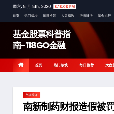
Skip
周六. 8 月 8th, 2026
8:18:09 PM
to
首页
热门板块
每日推荐
大盘指数
行情排行
基金排行
content
基金股票科普指
南-118GO金融
首页
热门板块
每日推荐
大盘
市场简评
南新制药财报造假被罚