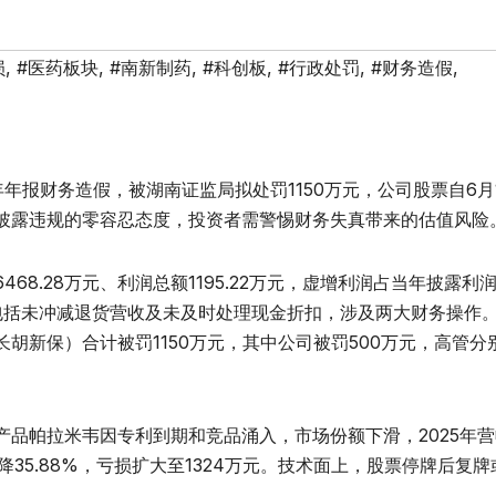
损
,
#医药板块
,
#南新制药
,
#科创板
,
#行政处罚
,
#财务造假
,
3年年报财务造假，被湖南证监局拟处罚1150万元，公司股票自6月
披露违规的零容忍态度，投资者需警惕财务失真带来的估值风险
8.28万元、利润总额1195.22万元，虚增利润占当年披露利
行为包括未冲减退货营收及未及时处理现金折扣，涉及两大财务操作
胡新保）合计被罚1150万元，其中公司被罚500万元，高管分
品帕拉米韦因专利到期和竞品涌入，市场份额下滑，2025年营
同比降35.88%，亏损扩大至1324万元。技术面上，股票停牌后复