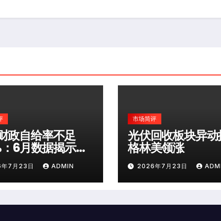
评
市场简评
财政自给率不足
光伏回收板块异动
0%：6月数据揭示深
格林美领涨
险
6年7月23日
ADMIN
2026年7月23日
ADM