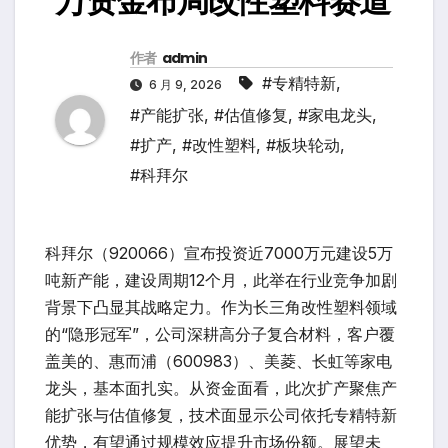
万资金布局改性塑料赛道
作者
admin
#专精特新
,
6 月 9, 2026
#产能扩张
,
#估值修复
,
#家电龙头
,
#扩产
,
#改性塑料
,
#板块轮动
,
#科拜尔
科拜尔（920066）宣布投资近7000万元建设5万
吨新产能，建设周期12个月，此举在行业竞争加剧
背景下凸显其战略定力。作为长三角改性塑料领域
的“隐形冠军”，公司深耕高分子复合材料，客户覆
盖美的、惠而浦（600983）、美菱、长虹等家电
龙头，基本面扎实。从资金面看，此次扩产聚焦产
能扩张与估值修复，技术面显示公司依托专精特新
优势，有望通过规模效应提升市场份额。展望未